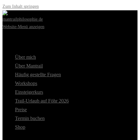
Zum Inhalt springen
Website-Menü anzeigen
Über mich
Über Mantrail
Häufig gestellte Fragen
Workshops
Einsteigerkurs
Trail-Urlaub auf Föhr 2026
Preise
Termin buchen
Shop