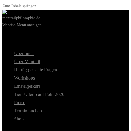
Zum Inhalt springen
Website-Menü anzeigen
Über mich
Über Mantrail
Häufig gestellte Fragen
Workshops
Einsteigerkurs
Trail-Urlaub auf Föhr 2026
Preise
Termin buchen
Shop