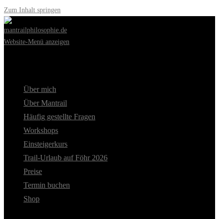
Zum Inhalt springen
Website-Menü anzeigen
Über mich
Über Mantrail
Häufig gestellte Fragen
Workshops
Einsteigerkurs
Trail-Urlaub auf Föhr 2026
Preise
Termin buchen
Shop